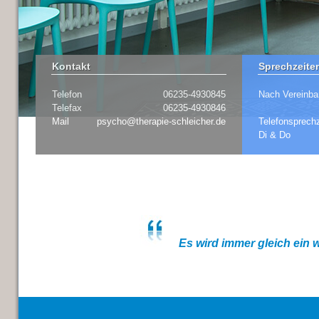
Kontakt
Sprechzeite
Telefon
06235-4930845
Nach Vereinba
Telefax
06235-4930846
Mail
psycho@therapie-schleicher.de
Telefonsprechz
Di & Do
Es wird immer gleich ein