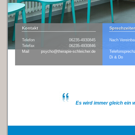
Kontakt
Sprechzeite
Telefon
06235-4930845
Nach Vereinba
Telefax
06235-4930846
Mail
psycho@therapie-schleicher.de
Telefonsprechz
Di & Do
Es wird immer gleich ein